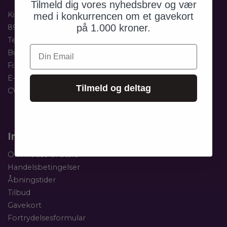
Tilmeld dig vores nyhedsbrev og vær
Kirketorvet 6
med i konkurrencen om et gavekort
på 1.000 kroner.
8900 Randers C
Telefon:
+45 41 666 409
Din Email
Butikkens åbningstider:
Se her
Find os
E-mail os:
hej@houseofstars.dk
Tilmeld og deltag
CVR.: 42 51 47 48
Information
Om House of Stars
Handelsbetingelser
Åbningstider
Tilbud
Gavekort
Fortrydelsesformular