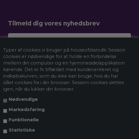
Tilmeld dig vores nyhedsbrev
Dit navn
Typer af cookies vi bruger på houseofstars.dk: Session
Email
cookies er nødvendige for at holde en forbindelse
mellem din computer og en hjemmeside/applikation
kørende. Det er fx tilfældet med kundecenteret og
indkøbskurven, som du ikke kan bruge, hvis du har
Tilmeld mig nyhedsbrevet
slået cookies fra i din browser. Session cookies slettes
igen, når du lukker din browser.
Nødvendige
*Ved at tilmelde dig vores nyhedsbrev accepterer du vores
persondatapolitik
, og du giver samtykke til at vi må sende dig
Markedsføring
markedsføring via e-mail og spore din adfærd, når du besøger vores
hjemmeside. Du kan selvfølgelig trække dit samtykke tilbage når som
Funktionelle
helst.
Statistiske