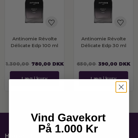
Antinomie Révolte
Antinomie Révolte
Délicate Edp 100 ml
Délicate Edp 30 ml
1.300,00
780,00
DKK
650,00
390,00
DKK
Læg i kurv
Læg i kurv
Vind Gavekort
På 1.000 Kr
House of Stars