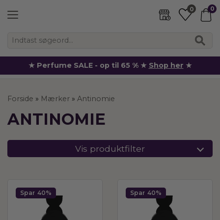
0
0
★ Perfume SALE - op til 65 % ★
Shop her
★
Forside
»
Mærker
»
Antinomie
ANTINOMIE
Vis produktfilter
Spar
40%
Spar
40%