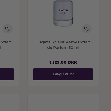
xtrait
Fugazzi - Saint Remy Extrait
l
de Parfum 50 ml
1.125,00
DKK
Læg i kurv