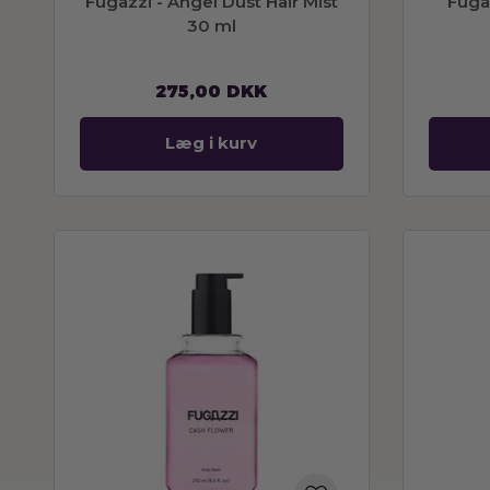
Fugazzi - Angel Dust Hair Mist
Fuga
30 ml
275,00
DKK
Læg i kurv