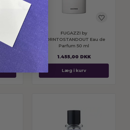
xtrait
FUGAZZI by
l
BORNTOSTANDOUT Eau de
Parfum 50 ml
1.455,00
DKK
Læg i kurv