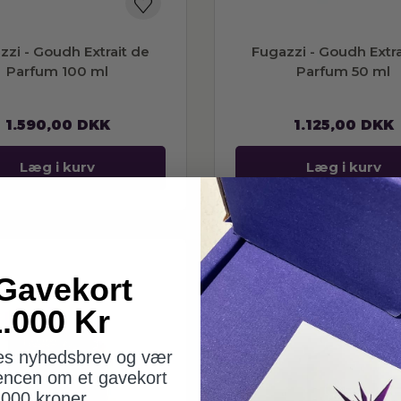
zzi - Goudh Extrait de
Fugazzi - Goudh Extra
Parfum 100 ml
Parfum 50 ml
1.590,00
DKK
1.125,00
DKK
Læg i kurv
Læg i kurv
Gavekort
.000 Kr
res nyhedsbrev og vær
encen om et gavekort
.000 kroner.