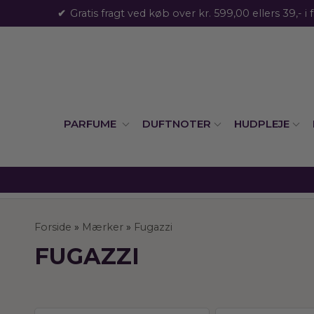
Gratis fragt ved køb over kr. 599,00 ellers 39,- i 
PARFUME
DUFTNOTER
HUDPLEJE
Forside
»
Mærker
»
Fugazzi
FUGAZZI