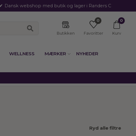
Dansk webshop med butik og lager i Randers C
0
0
Butikken
Favoritter
Kurv
WELLNESS
MÆRKER
NYHEDER
Ryd alle filtre