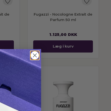
it de
Fugazzi - Nocologne Extrait de
Parfum 50 ml
1.125,00
DKK
Læg i kurv