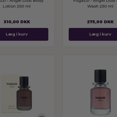
zzi - Angel Dust Body
Fugazzi - Angel Dust
Lotion 250 ml
Wash 250 ml
310,00
DKK
275,00
DKK
Læg i kurv
Læg i kurv