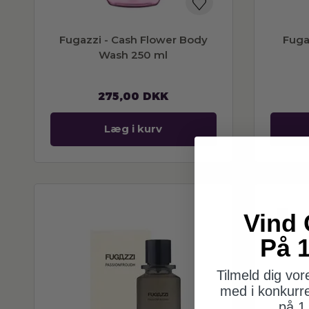
Fugazzi - Cash Flower Body
Fuga
Wash 250 ml
275,00
DKK
Læg i kurv
Vind 
På 1
Tilmeld dig vo
med i konkurr
på 1