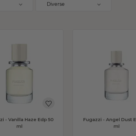
Diverse
1,590
DKK
Outlet
0
Tilbud
10
På lager
38
i - Vanilla Haze Edp 50
Fugazzi - Angel Dust 
ml
ml