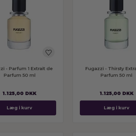
i - Parfum 1 Extrait de
Fugazzi - Thirsty Extr
Parfum 50 ml
Parfum 50 ml
1.125,00
DKK
1.125,00
DKK
Læg i kurv
Læg i kurv