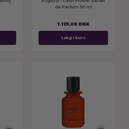
 Body
Fugazzi - Cash Flower Extrait
de Parfum 50 ml
1.125,00
DKK
Læg i kurv