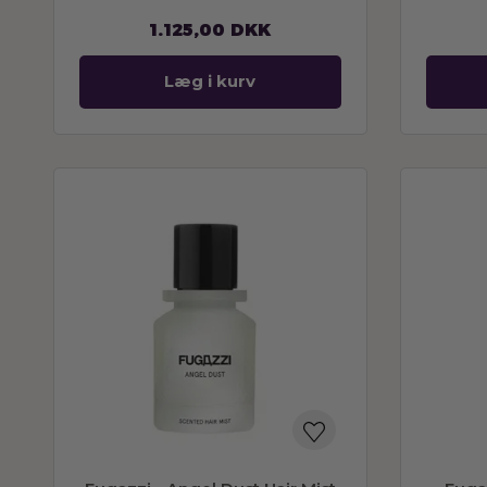
1.125,00
DKK
Læg i kurv