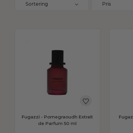
Sortering
Pris
165
DKK
Sorter efter...
Pris - stigende
Pris - faldende
Ældste først
Nyeste først
Antal solgte
Fugazzi - Pomegraoudh Extrait
Fugazz
de Parfum 50 ml