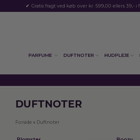
Gratis fragt ved køb over kr. 599,00 ellers 39,- i 
PARFUME
DUFTNOTER
HUDPLEJE
DUFTNOTER
Forside
»
Duftnoter
Blomster
Boozy