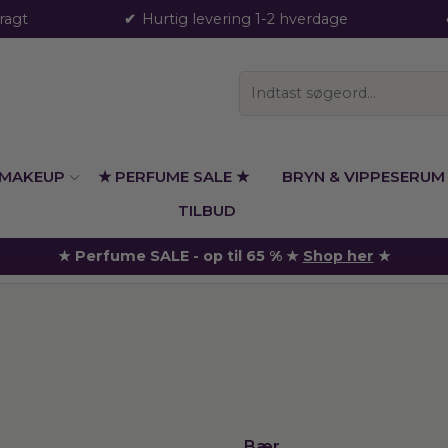
fragt
Hurtig levering 1-2 hverdage
MAKEUP
★ PERFUME SALE ★
BRYN & VIPPESERUM
TILBUD
★ Perfume SALE - op til 65 % ★
Shop her
★
Bær