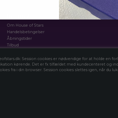
Information
Om House of Stars
Handelsbetingelser
Åbningstider
Tilbud
Gavekort
Fortrydelsesformular
eofstars.dk: Session cookies er nødvendige for at holde en fo
ation kørende. Det er fx tilfældet med kundecenteret og i
okies fra i din browser. Session cookies slettes igen, når du lu