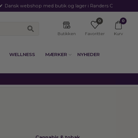
Dansk webshop med butik og lager i Randers C
0
0
Butikken
Favoritter
Kurv
WELLNESS
MÆRKER
NYHEDER
Cannabis & tobak