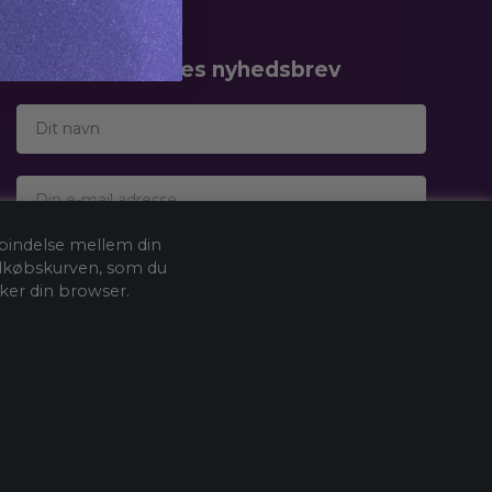
Tilmeld dig vores nyhedsbrev
Dit navn
Email
rbindelse mellem din
ndkøbskurven, som du
Tilmeld mig nyhedsbrevet
kker din browser.
*Ved at tilmelde dig vores nyhedsbrev accepterer du vores
persondatapolitik
, og du giver samtykke til at vi må sende dig
markedsføring via e-mail og spore din adfærd, når du besøger vores
hjemmeside. Du kan selvfølgelig trække dit samtykke tilbage når som
helst.