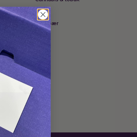
Frugt
Kirsebær
Musk
Rose
Træ