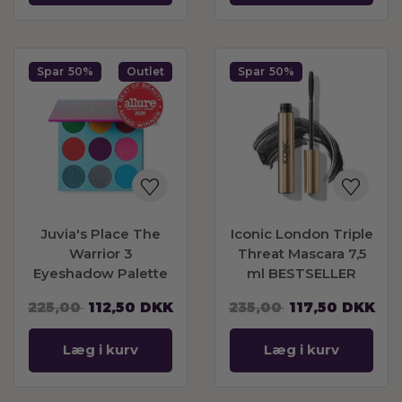
Spar
50%
Outlet
Spar
50%
Juvia's Place The
Iconic London Triple
Warrior 3
Threat Mascara 7,5
Eyeshadow Palette
ml BESTSELLER
225,00
112,50
DKK
235,00
117,50
DKK
Læg i kurv
Læg i kurv