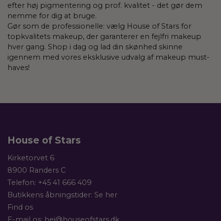
efter høj pigmentering og prof. kvalitet - det gør dem
nemme for dig at bruge.
Gør som de professionelle: vælg House of Stars for
topkvalitets makeup, der garanterer en fejlfri makeup
hver gang. Shop i dag og lad din skønhed skinne
igennem med vores eksklusive udvalg af makeup must-
haves!
House of Stars
Kirketorvet 6
8900 Randers C
Telefon:
+45 41 666 409
Butikkens åbningstider:
Se her
Find os
E-mail os:
hej@houseofstars.dk