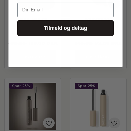
Din Email
Sanzi Beauty
Youngblood
Mascara Volume &
Bronzer Defining
Tilmeld og deltag
Curl - BROWN with
Truffle (Rich
lash serum 6 ml
Chocolate Brown)
190,00
129,00
DKK
345,00
99,00
DKK
*demo
Læg i kurv
Læg i kurv
Spar
25%
Spar
25%