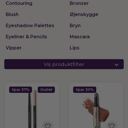
Contouring
Bronzer
Blush
Øjenskygge
Eyeshadow Palettes
Bryn
Eyeliner & Pencils
Mascara
Vipper
Lips
Vis produktfilter
Spar
57%
Outlet
Spar
50%