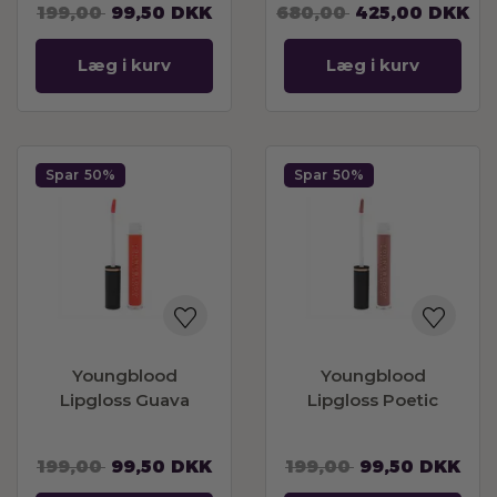
199,00
99,50
DKK
680,00
425,00
DKK
Curl Black with lash
serum 6 ml
Læg i kurv
Læg i kurv
Spar
50%
Spar
50%
Youngblood
Youngblood
Lipgloss Guava
Lipgloss Poetic
199,00
99,50
DKK
199,00
99,50
DKK