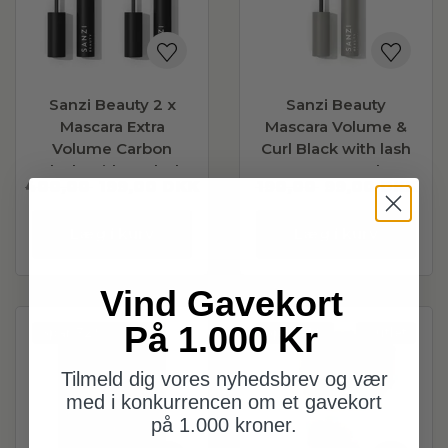
Sanzi Beauty 2 x
Sanzi Beauty
Mascara Extra
Mascara Volume &
Volume Carbon
Curl Black with lash
Black With Eyelash
serum 6 ml
400,00
199,00
DKK
190,00
99,00
DKK
Serum 6 ml
Læg i kurv
Læg i kurv
Vind Gavekort
På 1.000 Kr
Spar
32%
Spar
71%
Outlet
Tilmeld dig vores nyhedsbrev og vær
med i konkurrencen om et gavekort
på 1.000 kroner.