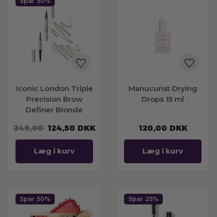
Spar
50%
Iconic London Triple
Manucurist Drying
Precision Brow
Drops 15 ml
Definer Blonde
249,00
124,50
DKK
120,00
DKK
Læg i kurv
Læg i kurv
Spar
50%
Spar
25%