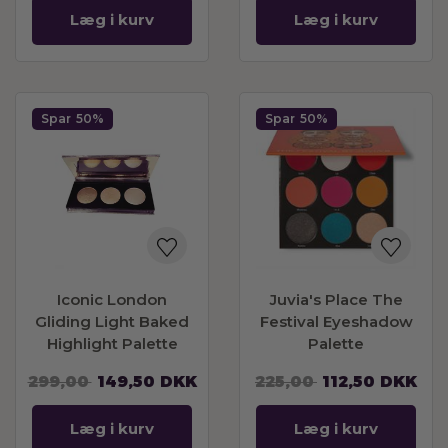
Læg i kurv
Læg i kurv
Spar
50%
Spar
50%
Iconic London
Juvia's Place The
Gliding Light Baked
Festival Eyeshadow
Highlight Palette
Palette
299,00
149,50
DKK
225,00
112,50
DKK
Læg i kurv
Læg i kurv