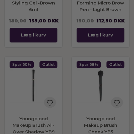
Styling Gel -Brown
Forming Micro Brow
6ml
Pen - Light Brown
180,00
135,00
DKK
150,00
112,50
DKK
Læg i kurv
Læg i kurv
Spar
50%
Outlet
Spar
58%
Outlet
Youngblood
Youngblood
Makeup Brush All-
Makeup Brush
Over Shadow YB9
Cheek YB5