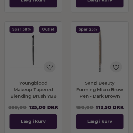
Spar
58%
Outlet
Spar
25%
Youngblood
Sanzi Beauty
Makeup Tapered
Forming Micro Brow
Blending Brush YB8
Pen - Dark Brown
299,00
125,00
DKK
150,00
112,50
DKK
Læg i kurv
Læg i kurv