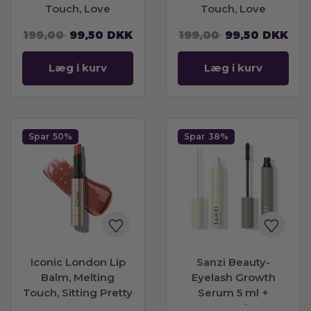
Touch, Love
Touch, Love
Language
Language
199,00
99,50
DKK
199,00
99,50
DKK
Læg i kurv
Læg i kurv
Spar
50%
Spar
38%
Iconic London Lip
Sanzi Beauty-
Balm, Melting
Eyelash Growth
Touch, Sitting Pretty
Serum 5 ml +
Mascara Volume &