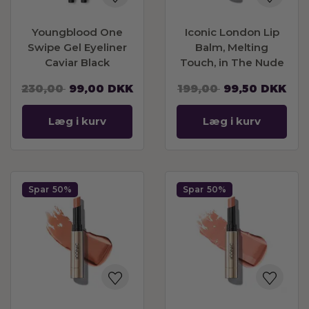
Youngblood One
Iconic London Lip
Swipe Gel Eyeliner
Balm, Melting
Caviar Black
Touch, in The Nude
BESTSELLER
230,00
99,00
DKK
199,00
99,50
DKK
Læg i kurv
Læg i kurv
Spar
50%
Spar
50%