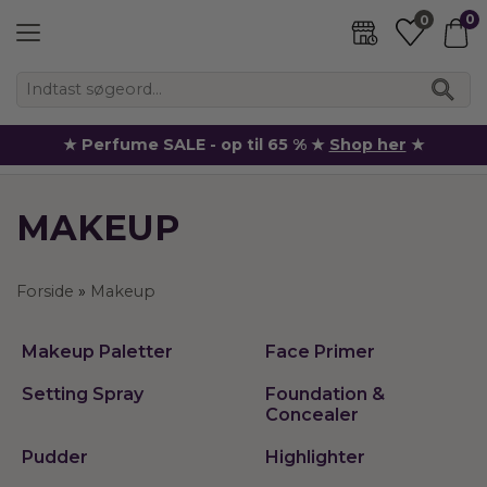
0
0
★ Perfume SALE - op til 65 % ★
Shop her
★
MAKEUP
Forside
»
Makeup
Makeup Paletter
Face Primer
Setting Spray
Foundation &
Concealer
Pudder
Highlighter