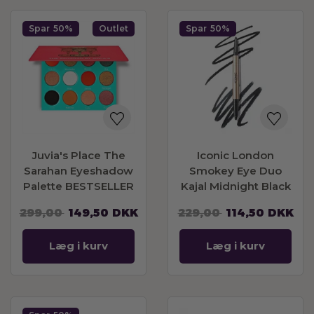
Spar
50%
Outlet
Spar
50%
Juvia's Place The
Iconic London
Sarahan Eyeshadow
Smokey Eye Duo
Palette BESTSELLER
Kajal Midnight Black
299,00
149,50
DKK
229,00
114,50
DKK
Læg i kurv
Læg i kurv