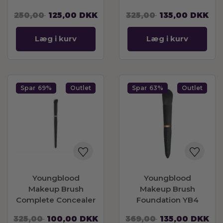
250,00
125,00
DKK
325,00
135,00
DKK
Læg i kurv
Læg i kurv
Spar
69%
Outlet
Spar
63%
Outlet
Youngblood
Youngblood
Makeup Brush
Makeup Brush
Complete Concealer
Foundation YB4
YB10
325,00
100,00
DKK
369,00
135,00
DKK