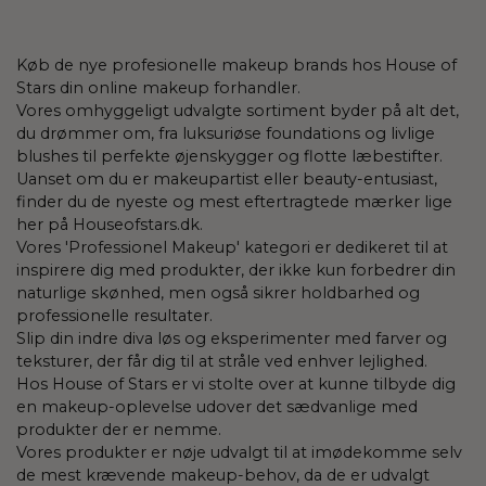
Køb de nye profesionelle makeup brands hos House of
Stars din online makeup forhandler.
Vores omhyggeligt udvalgte sortiment byder på alt det,
du drømmer om, fra luksuriøse foundations og livlige
blushes til perfekte øjenskygger og flotte læbestifter.
Uanset om du er makeupartist eller beauty-entusiast,
finder du de nyeste og mest eftertragtede mærker lige
her på Houseofstars.dk.
Vores 'Professionel Makeup' kategori er dedikeret til at
inspirere dig med produkter, der ikke kun forbedrer din
naturlige skønhed, men også sikrer holdbarhed og
professionelle resultater.
Slip din indre diva løs og eksperimenter med farver og
teksturer, der får dig til at stråle ved enhver lejlighed.
Hos House of Stars er vi stolte over at kunne tilbyde dig
en makeup-oplevelse udover det sædvanlige med
produkter der er nemme.
Vores produkter er nøje udvalgt til at imødekomme selv
de mest krævende makeup-behov, da de er udvalgt