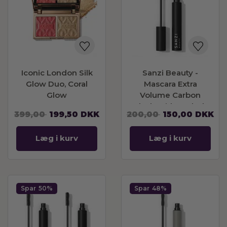
Iconic London Silk
Sanzi Beauty -
Glow Duo, Coral
Mascara Extra
Glow
Volume Carbon
Black With Eyelash
399,00
199,50
DKK
200,00
150,00
DKK
Serum 6 ml
Læg i kurv
Læg i kurv
Spar
50%
Spar
48%