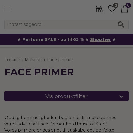
0
0
★ Perfume SALE - op til 65 % ★
Shop her
★
Forside
»
Makeup
»
Face Primer
FACE PRIMER
Vis produktfilter
Opdag hemmeligheden bag en fejlfri makeup med
vores udvalg af Face Primer hos House of Stars!
Vores primere er designet til at skabe det perfekte