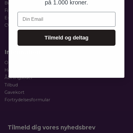
på 1.000 kroner.
Butikkens åbningstider:
Se her
Find os
Din Email
E-mail os:
hej@houseofstars.dk
CVR.: 42 51 47 48
Tilmeld og deltag
Information
Om House of Stars
Handelsbetingelser
Åbningstider
Tilbud
Gavekort
Fortrydelsesformular
Tilmeld dig vores nyhedsbrev