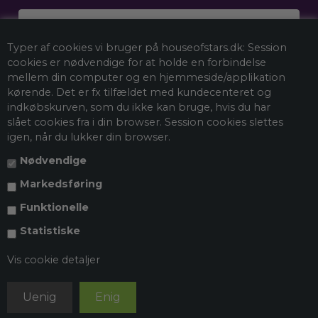
Dit navn
Typer af cookies vi bruger på houseofstars.dk: Session
Email
cookies er nødvendige for at holde en forbindelse
mellem din computer og en hjemmeside/applikation
kørende. Det er fx tilfældet med kundecenteret og
indkøbskurven, som du ikke kan bruge, hvis du har
Tilmeld mig nyhedsbrevet
slået cookies fra i din browser. Session cookies slettes
igen, når du lukker din browser.
Nødvendige
*Ved at tilmelde dig vores nyhedsbrev accepterer du vores
persondatapolitik
, og du giver samtykke til at vi må sende dig
Markedsføring
markedsføring via e-mail og spore din adfærd, når du besøger vores
hjemmeside. Du kan selvfølgelig trække dit samtykke tilbage når som
Funktionelle
helst.
Statistiske
Vis cookie detaljer