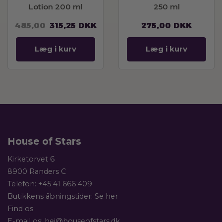
Lotion 200 ml
250 ml
485,00
315,25
DKK
275,00
DKK
Læg i kurv
Læg i kurv
House of Stars
Kirketorvet 6
8900 Randers C
Telefon:
+45 41 666 409
Butikkens åbningstider:
Se her
Find os
E-mail os:
hej@houseofstars.dk