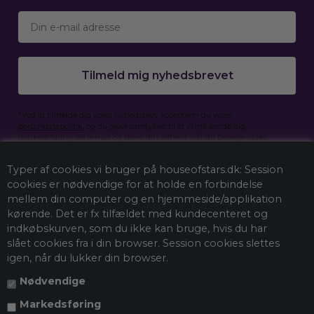
Email
Tilmeld mig nyhedsbrevet
*Ved at tilmelde dig vores nyhedsbrev accepterer du vores
persondatapolitik
, og du giver samtykke til at vi må sende dig
markedsføring via e-mail og spore din adfærd, når du besøger vores
hjemmeside. Du kan selvfølgelig trække dit samtykke tilbage når som
helst.
Typer af cookies vi bruger på houseofstars.dk: Session
cookies er nødvendige for at holde en forbindelse
mellem din computer og en hjemmeside/applikation
kørende. Det er fx tilfældet med kundecenteret og
indkøbskurven, som du ikke kan bruge, hvis du har
slået cookies fra i din browser. Session cookies slettes
igen, når du lukker din browser.
Nødvendige
Markedsføring