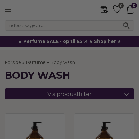
0
0
★ Perfume SALE - op til 65 % ★
Shop her
★
Forside
»
Parfume
»
Body wash
BODY WASH
Vis produktfilter