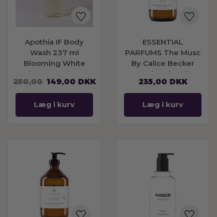
Apothia IF Body
ESSENTIAL
Wash 237 ml
PARFUMS The Musc
Blooming White
By Calice Becker
Flowers x Citrus
Hand And Body
250,00
149,00
DKK
235,00
DKK
Soap 500ml
Læg i kurv
Læg i kurv