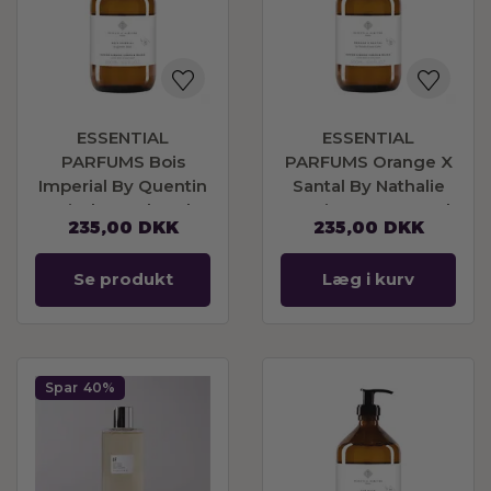
ESSENTIAL
ESSENTIAL
PARFUMS Bois
PARFUMS Orange X
Imperial By Quentin
Santal By Nathalie
Bisch Hand And
Gracia - Cetto Hand
235,00
DKK
235,00
DKK
Body Soap 500ml
And Body Soap
500ml
Se produkt
Læg i kurv
Spar
40%