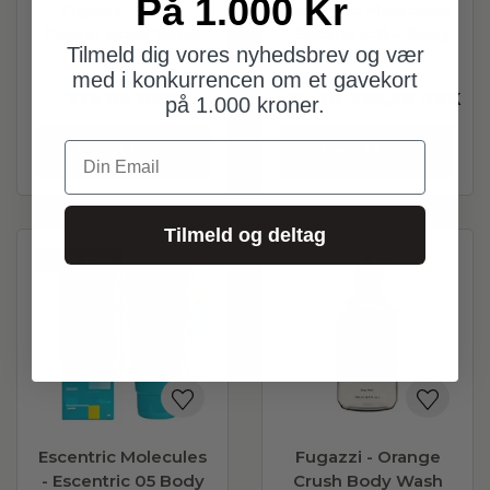
På 1.000 Kr
Fugazzi - Cash
Escentric Molecules
Flower Body Wash
- Escentric 04 Body
Tilmeld dig vores nyhedsbrev og vær
250 ml
Wash 200 ml
med i konkurrencen om et gavekort
275,00
DKK
410,00
266,50
DKK
på 1.000 kroner.
Din Email
Læg i kurv
Læg i kurv
Tilmeld og deltag
Spar
35%
Escentric Molecules
Fugazzi - Orange
- Escentric 05 Body
Crush Body Wash