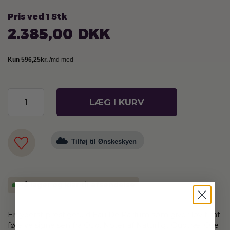
Pris ved 1 Stk
2.385,00
DKK
LÆG I KURV
Tilføj til Ønskeskyen
På lager og klar til afsendelse
En yderst prestigefuld Eau De Parfum som giver lov til at
føle velsignelsen fra Oud. Noter af Naturligt Oudtræ, Olie