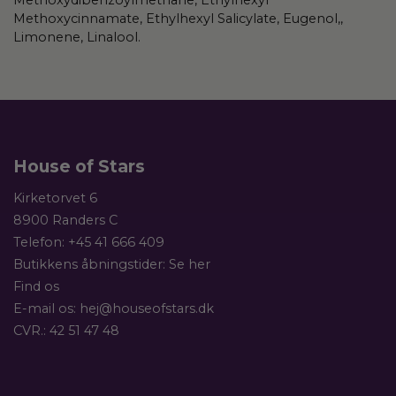
Methoxydibenzoylmethane, Ethylhexyl
Methoxycinnamate, Ethylhexyl Salicylate, Eugenol,,
Limonene, Linalool.
House of Stars
Kirketorvet 6
8900 Randers C
Telefon:
+45 41 666 409
Butikkens åbningstider:
Se her
Find os
E-mail os:
hej@houseofstars.dk
CVR.: 42 51 47 48