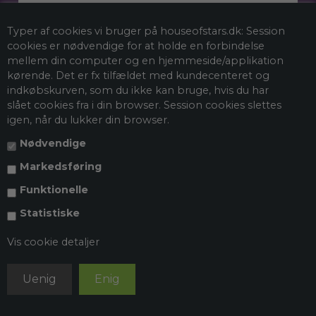
Typer af cookies vi bruger på houseofstars.dk: Session
Email
cookies er nødvendige for at holde en forbindelse
mellem din computer og en hjemmeside/applikation
kørende. Det er fx tilfældet med kundecenteret og
indkøbskurven, som du ikke kan bruge, hvis du har
Tilmeld mig nyhedsbrevet
slået cookies fra i din browser. Session cookies slettes
igen, når du lukker din browser.
Nødvendige
*Ved at tilmelde dig vores nyhedsbrev accepterer du vores
persondatapolitik
, og du giver samtykke til at vi må sende dig
Markedsføring
markedsføring via e-mail og spore din adfærd, når du besøger vores
hjemmeside. Du kan selvfølgelig trække dit samtykke tilbage når som
Funktionelle
helst.
Statistiske
Vis cookie detaljer