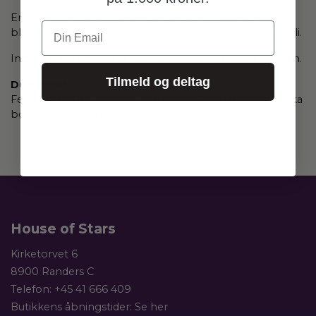
En fristende og forførende duft af bær og frugter
Din Email
blander sig med sødmen fra tonka bønner og patchouli.
Ingefær giver parfumen et frisk pust og afrunder duften.
Tilmeld og deltag
Duftnoter
Fersken, hindbær, ingefær, rose, jasmin, patchouli, tonka
bønner, vetiver, rav
House of Stars
Kirketorvet 6
8900 Randers C
Telefon:
+45 41 666 409
Butikkens åbningstider:
Se her