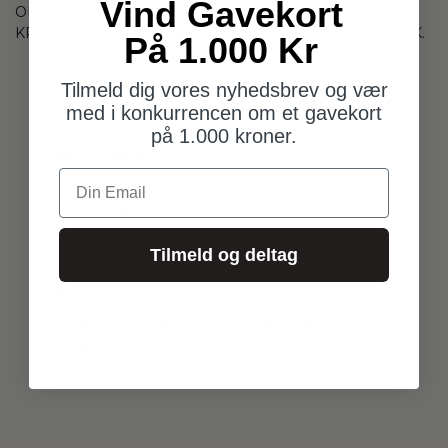
Vind Gavekort
OMSLUTTER BÆREREN I EN GULDEN AURA AF
KRYDDERIER OG TRÆ, BÅDE TRØSTENDE OG MYSTISK.
På 1.000 Kr
Tilmeld dig vores nyhedsbrev og vær
TOPNOTER
med i konkurrencen om et gavekort
på 1.000 kroner.
SAFRAN, KANEL, MANDARIN, ROSA PEBER,
MUSKATNØD
Din Email
HJERTENOTER
MUGUET, LABDANUM, BENZOIN, TOBAK
Tilmeld og deltag
BASISNOTER
PRÆGTIGE TRÆER, LÆDERNOTER, MOSNOTER,
AMBER, MOSKUS, TONKABØNNE