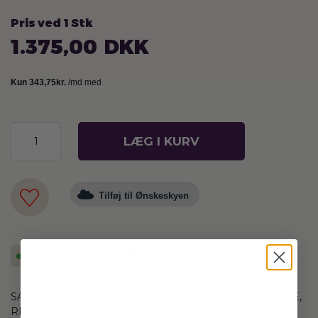
Pris ved 1 Stk
1.375,00
DKK
LÆG I KURV
Tilføj til Ønskeskyen
På lager og klar til afsendelse
SAFRAN MØDER HELLIGE TRÆER, EN DUFT AF VARME,
RIGDOM OG KULTUREL DYBDE. MAGICO SAFRANO