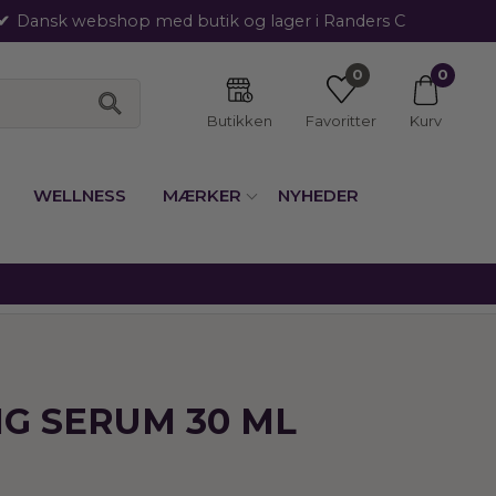
Dansk webshop med butik og lager i Randers C
0
0
Butikken
Favoritter
Kurv
WELLNESS
MÆRKER
NYHEDER
NG SERUM 30 ML