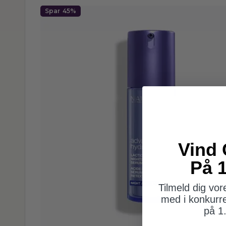
Spar
45%
Vind 
På 1
Tilmeld dig vo
med i konkurr
på 1