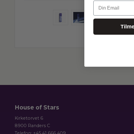
Din Email
Tilme
House of Stars
Kirketorvet 6
8900 Randers C
Telefon:
+45 41 666 409