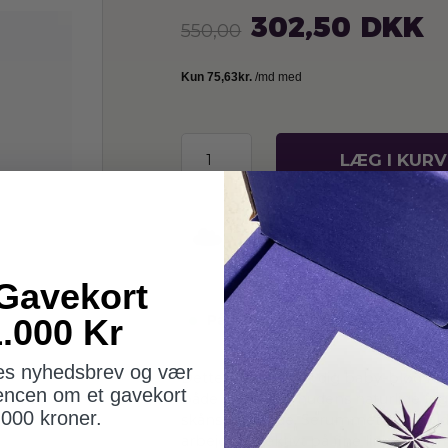
302,50
DKK
550,00
LÆG I KURV
Tilføj til Ønskeskyen
Gavekort
På lager og klar til afsendelse
.000 Kr
res nyhedsbrev og vær
Dette serum giver dig baby-blød 
encen om et gavekort
både forbedrer hudens naturlige fug
.000 kroner.
skånsom måde. Serummet indeholde
arbejder effektivt på fine linjer og ry