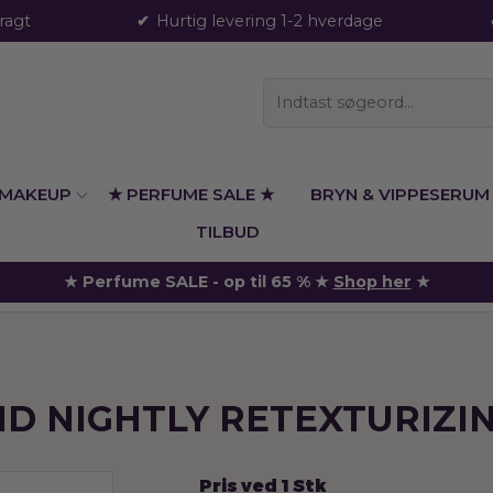
fragt
Hurtig levering 1-2 hverdage
MAKEUP
★ PERFUME SALE ★
BRYN & VIPPESERUM
TILBUD
★ Perfume SALE - op til 65 % ★
Shop her
★
ID NIGHTLY RETEXTURIZI
Pris ved 1 Stk