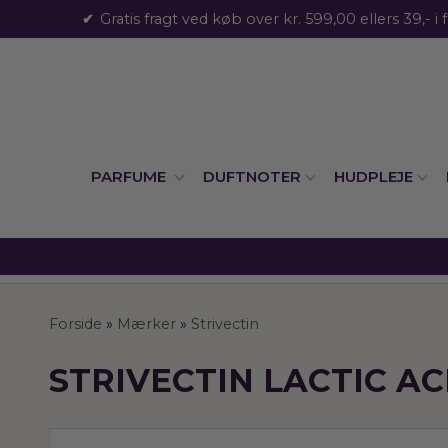
Gratis fragt ved køb over kr. 599,00 ellers 39,- i 
PARFUME
DUFTNOTER
HUDPLEJE
Forside
»
Mærker
»
Strivectin
STRIVECTIN LACTIC AC