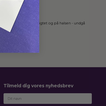
ter første nat!
pump ind i huden i ansigtet og på halsen - undgå
 vanlige natcreme.
Tilmeld dig vores nyhedsbrev
Dit navn