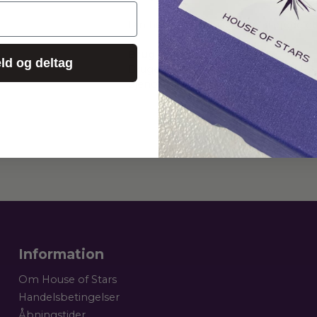
Din hud vil føles silkeblød allerede ef
Brug
ld og deltag
Bruges KUN om aftenen. Massér 1-2 
øjenomgivelserne. Brug derefter din
Information
Om House of Stars
Handelsbetingelser
Åbningstider