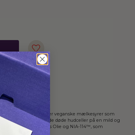
hud! Serummet indeholder veganske mælkesyrer som
tbarriere samt fjerner de døde hudceller på en mild og
r desuden Blå Cypress Olie og NIA-114™, som
nker.