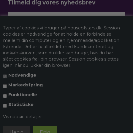
Tilmeld dig vores nyhedsbrev
Dit navn
Typer af cookies vi bruger på houseofstars.dk: Session
Email
cookies er nødvendige for at holde en forbindelse
mellem din computer og en hjemmeside/applikation
kørende. Det er fx tilfældet med kundecenteret og
indkøbskurven, som du ikke kan bruge, hvis du har
Tilmeld mig nyhedsbrevet
slået cookies fra i din browser. Session cookies slettes
igen, når du lukker din browser.
Nødvendige
*Ved at tilmelde dig vores nyhedsbrev accepterer du vores
persondatapolitik
, og du giver samtykke til at vi må sende dig
Markedsføring
markedsføring via e-mail og spore din adfærd, når du besøger vores
hjemmeside. Du kan selvfølgelig trække dit samtykke tilbage når som
Funktionelle
helst.
Statistiske
Vis cookie detaljer