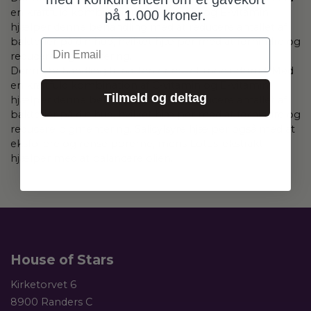
en kraftfuld kombination af C-vitamin og E-vitamin
på 1.000 kroner.
hjælper denne behandling med at reducere antallet af
bakterier på din hud, hvilket hjælper med at forhindre og
Din Email
reducere pigmentering.
Denne behandling til natten er rettet mod udbrud. Med
en kraftfuld kombination af C-vitamin og E-vitamin
Tilmeld og deltag
hjælper denne behandling med at reducere antallet af
bakterier på din hud, hvilket hjælper med at forhindre og
reducere pigmentering. Salicylsyre hjælper også med at
eksfoliere og rense porerne, mens Lotus-ekstrakt
hjælper med at balancere olien.
House of Stars
Kirketorvet 6
8900 Randers C