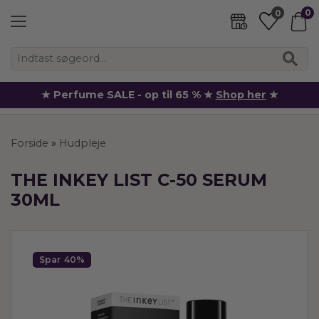
0
0
★ Perfume SALE - op til 65 % ★
Shop her
★
Forside
»
Hudpleje
THE INKEY LIST C-50 SERUM
30ML
Spar
40%