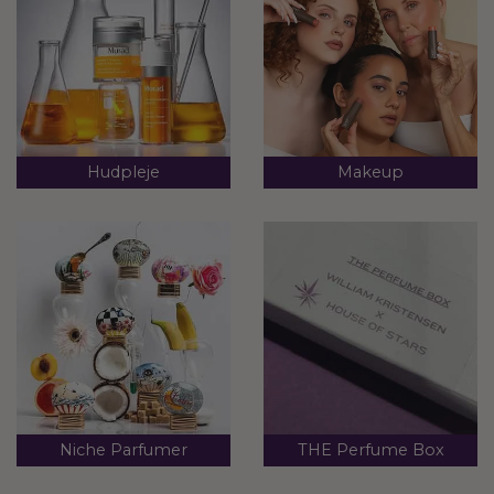
Hudpleje
Makeup
Niche Parfumer
THE Perfume Box