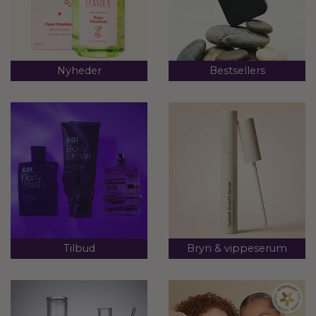
Nyheder
Bestsellers
Tilbud
Bryn & vippeserum