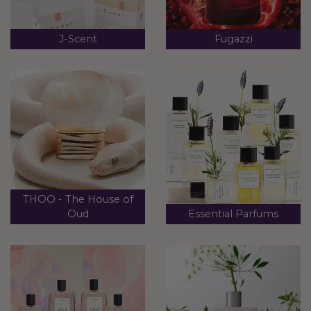
J-Scent
Fugazzi
THOO - The House of
Oud
Essential Parfums