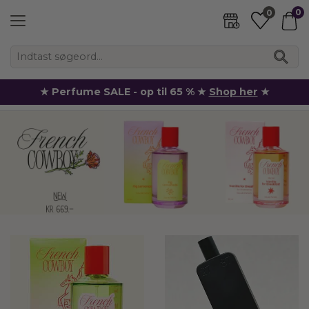
0
0
★ Perfume SALE - op til 65 % ★
Shop her
★