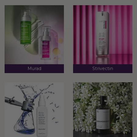
Murad
Strivectin