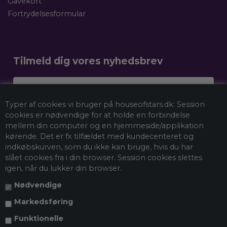
Gavekort
Fortrydelsesformular
Tilmeld dig vores nyhedsbrev
Dit navn
Typer af cookies vi bruger på houseofstars.dk: Session
Email
cookies er nødvendige for at holde en forbindelse
mellem din computer og en hjemmeside/applikation
kørende. Det er fx tilfældet med kundecenteret og
indkøbskurven, som du ikke kan bruge, hvis du har
Tilmeld mig nyhedsbrevet
slået cookies fra i din browser. Session cookies slettes
igen, når du lukker din browser.
Nødvendige
*Ved at tilmelde dig vores nyhedsbrev accepterer du vores
persondatapolitik
, og du giver samtykke til at vi må sende dig
Markedsføring
markedsføring via e-mail og spore din adfærd, når du besøger vores
hjemmeside. Du kan selvfølgelig trække dit samtykke tilbage når som
helst.
Funktionelle