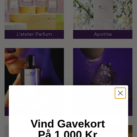
L'atelier Parfum
Apothia
Mancera
Escentric Molecules
Vind Gavekort
På 1.000 Kr