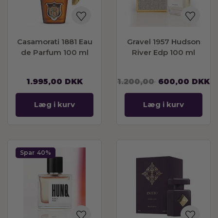
Casamorati 1881 Eau
Gravel 1957 Hudson
de Parfum 100 ml
River Edp 100 ml
1.995,00
DKK
1.200,00
600,00
DKK
Læg i kurv
Læg i kurv
Spar
40%