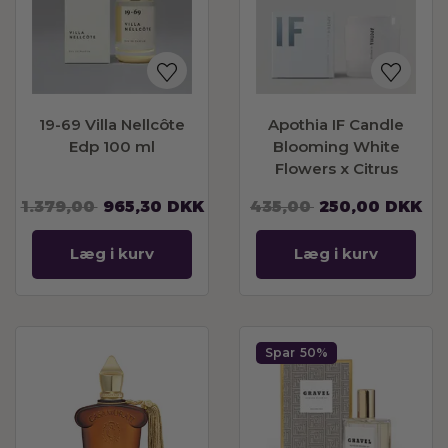
19-69 Villa Nellcôte
Apothia IF Candle
Edp 100 ml
Blooming White
Flowers x Citrus
1.379,00
965,30
DKK
435,00
250,00
DKK
Læg i kurv
Læg i kurv
Spar
50%