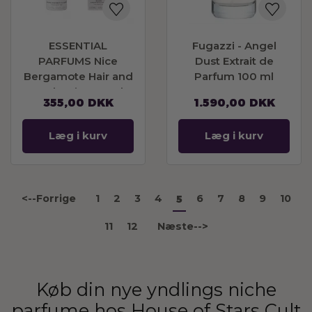
ESSENTIAL
Fugazzi - Angel
PARFUMS Nice
Dust Extrait de
Bergamote Hair and
Parfum 100 ml
Body Mist 100ml
355,00
DKK
1.590,00
DKK
Læg i kurv
Læg i kurv
<--Forrige
1
2
3
4
6
7
8
9
10
5
11
12
Næste-->
Køb din nye yndlings niche
parfume hos House of Stars Cult