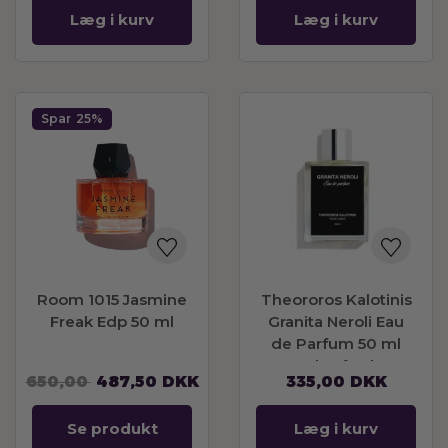
Læg i kurv
Læg i kurv
Spar
25%
Room 1015 Jasmine
Theororos Kalotinis
Freak Edp 50 ml
Granita Neroli Eau
de Parfum 50 ml
Sendes fredag
650,00
487,50
DKK
335,00
DKK
Se produkt
Læg i kurv