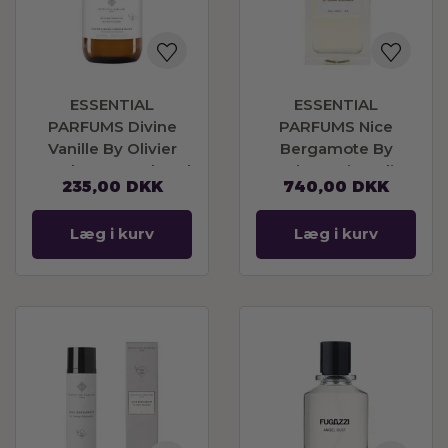
ESSENTIAL
ESSENTIAL
PARFUMS Divine
PARFUMS Nice
Vanille By Olivier
Bergamote By
Pescheux Hand And
Antoine Maisondieu
235,00
DKK
740,00
DKK
Body Soap 500ml
Eau De Parfum
Refillable 100ml
Læg i kurv
Læg i kurv