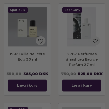
Spar
30%
Spar
30%
19-69 Villa Nellcôte
2787 Perfumes
Edp 30 ml
#hashtag Eau de
Parfum 27 ml
550,00
385,00
DKK
750,00
525,00
DKK
Læg i kurv
Læg i kurv