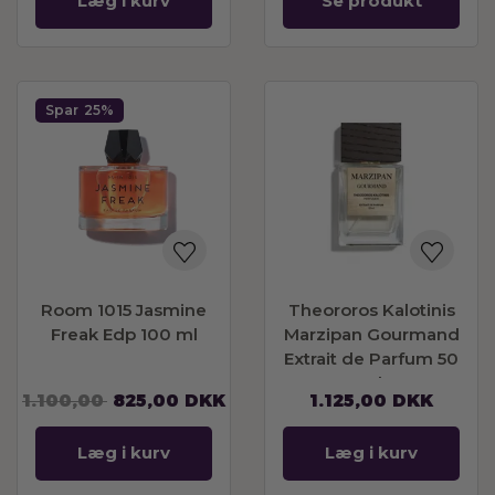
Læg i kurv
Se produkt
Spar
25%
Room 1015 Jasmine
Theororos Kalotinis
Freak Edp 100 ml
Marzipan Gourmand
Extrait de Parfum 50
ml
1.100,00
825,00
DKK
1.125,00
DKK
Læg i kurv
Læg i kurv