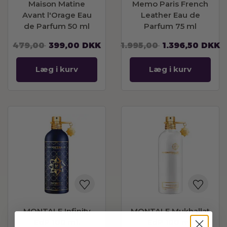
Maison Matine
Memo Paris French
Avant l'Orage Eau
Leather Eau de
de Parfum 50 ml
Parfum 75 ml
479,00
399,00
DKK
1.995,00
1.396,50
DKK
Læg i kurv
Læg i kurv
MONTALE Infinity
MONTALE Mukhallat
EdP 100 ml.
EdP 100 ml.