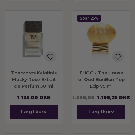
Spar
25%
Theororos Kalotinis
THOO - The House
Musky Rose Extrait
of Oud BonBon Pop
de Parfum 50 ml
Edp 75 ml
1.125,00
DKK
1.599,00
1.199,25
DKK
Læg i kurv
Læg i kurv