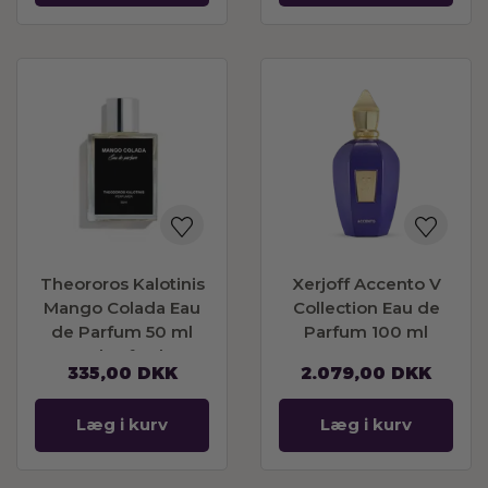
Theororos Kalotinis
Xerjoff Accento V
Mango Colada Eau
Collection Eau de
de Parfum 50 ml
Parfum 100 ml
Sendes fredag
335,00
DKK
2.079,00
DKK
Læg i kurv
Læg i kurv