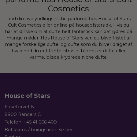
Cosmetics
Find din nye yndlings niche parfume hos House of Stars
Cult Cosmetics eller online på houseofstars.dk. Hvis du
har et ønske om at dufte helt fantastisk kan det gøres på
mange måder. Hos House of Stars kan du blive fristet af
mange forskellige dufte, og dufte som du bliver draget af
hvad end du er til lette,citrus el blomster dufte eller
varme, bløde krydrede niche dufte.
House of Stars
Kirketorvet 6
8900 Randers C
Telefon:
+45 41 666 409
Butikkens åbningstider:
Se her