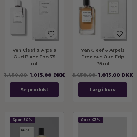
Van Cleef & Arpels
Van Cleef & Arpels
Oud Blanc Edp 75
Precious Oud Edp
ml
75 ml
1.450,00
1.015,00
DKK
1.450,00
1.015,00
DKK
Se produkt
Læg i kurv
Spar
30%
Spar
43%