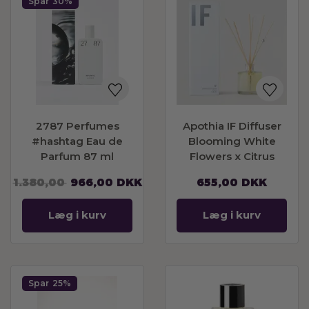
Spar
30%
2787 Perfumes
Apothia IF Diffuser
#hashtag Eau de
Blooming White
Parfum 87 ml
Flowers x Citrus
1.380,00
966,00
DKK
655,00
DKK
Læg i kurv
Læg i kurv
Spar
25%