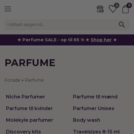
0
0
★ Perfume SALE - op til 65 % ★
Shop her
★
PARFUME
Forside
»
Parfume
Niche Parfumer
Parfume til mænd
Parfume til kvinder
Parfumer Unisex
Molekyle parfumer
Body wash
Discovery kits
Travelsizes 8-15 ml