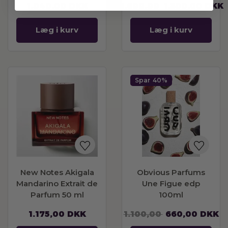
1.040,00
DKK
2.600,00
1.300,00
DKK
Læg i kurv
Læg i kurv
Spar
40%
New Notes Akigala
Obvious Parfums
Mandarino Extrait de
Une Figue edp
Parfum 50 ml
100ml
1.175,00
DKK
1.100,00
660,00
DKK