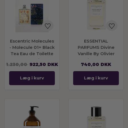
Escentric Molecules
ESSENTIAL
- Molecule 01+ Black
PARFUMS Divine
Tea Eau de Toilette
Vanille By Olivier
100 ml
Pescheux Eau De
1.230,00
922,50
DKK
740,00
DKK
Parfum Refillable
100ml
Læg i kurv
Læg i kurv