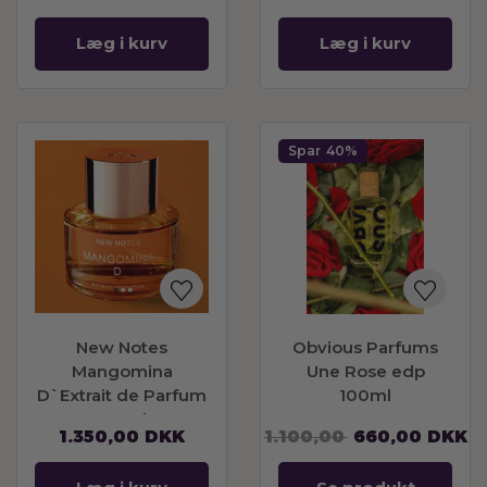
Læg i kurv
Læg i kurv
Spar
40%
New Notes
Obvious Parfums
Mangomina
Une Rose edp
D`Extrait de Parfum
100ml
60 ml
1.350,00
DKK
1.100,00
660,00
DKK