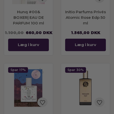
Hunq #00&
Initio Parfums Privés
BOXER| EAU DE
Atomic Rose Edp 50
PARFUM 100 ml
ml
1.100,00
660,00
DKK
1.565,00
DKK
Læg i kurv
Læg i kurv
Spar
17%
Spar
30%