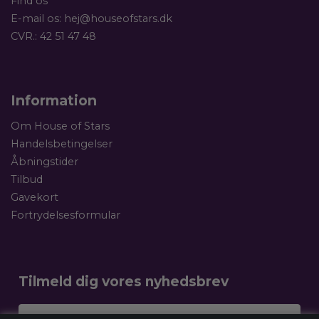
Find os
E-mail os:
hej@houseofstars.dk
CVR.: 42 51 47 48
Information
Om House of Stars
Handelsbetingelser
Åbningstider
Tilbud
Gavekort
Fortrydelsesformular
Tilmeld dig vores nyhedsbrev
Dit navn