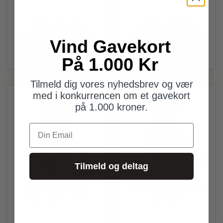
1.170,00
DKK
1.040,00
DKK
Vind Gavekort
Læg i kurv
Læg i kurv
På 1.000 Kr
Tilmeld dig vores nyhedsbrev og vær
med i konkurrencen om et gavekort
Spar
50%
på 1.000 kroner.
Din Email
Tilmeld og deltag
MONTALE Oud
Moresque Oroluna
Dream EdP 100 ml.
Edp 50 ml