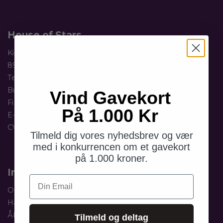
House of Stars
Kirketorvet 6
8900 Randers C
Telefon:
+45 41 666 409
Butikkens åbningstider:
Se her
Vind Gavekort
Find os
På 1.000 Kr
E-mail os:
hej@houseofstars.dk
CVR.: 42 51 47 48
Tilmeld dig vores nyhedsbrev og vær
med i konkurrencen om et gavekort
på 1.000 kroner.
Information
Din Email
Om House of Stars
Handelsbetingelser
Åbningstider
Tilmeld og deltag