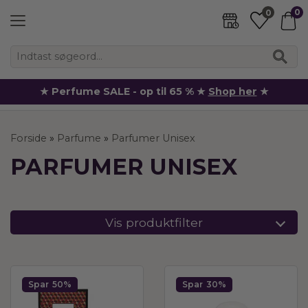
0
0
★ Perfume SALE - op til 65 % ★
Shop her
★
Forside
»
Parfume
»
Parfumer Unisex
PARFUMER UNISEX
Vis produktfilter
Spar
50%
Spar
30%