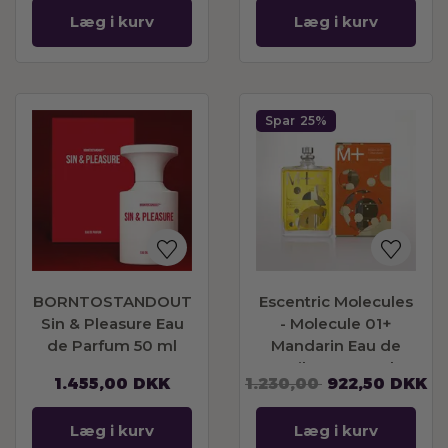
Læg i kurv
Læg i kurv
Spar
25%
BORNTOSTANDOUT
Escentric Molecules
Sin & Pleasure Eau
- Molecule 01+
de Parfum 50 ml
Mandarin Eau de
Toilette 100 ml
1.455,00
DKK
1.230,00
922,50
DKK
Læg i kurv
Læg i kurv