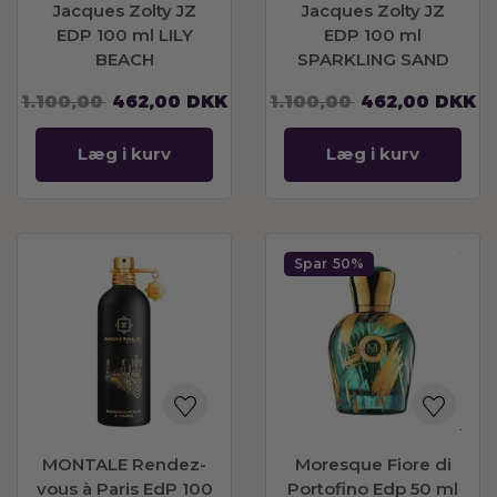
Jacques Zolty JZ
Jacques Zolty JZ
EDP 100 ml LILY
EDP 100 ml
BEACH
SPARKLING SAND
1.100,00
462,00
DKK
1.100,00
462,00
DKK
Læg i kurv
Læg i kurv
Spar
50%
MONTALE Rendez-
Moresque Fiore di
vous à Paris EdP 100
Portofino Edp 50 ml