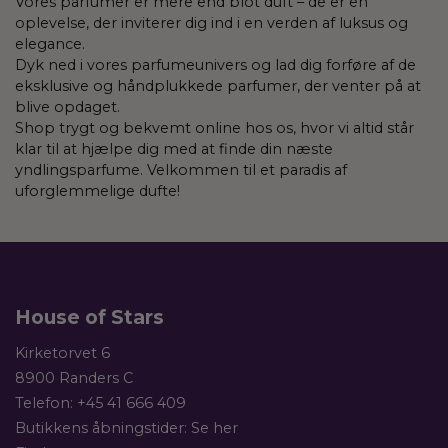
Vores parfumer er mere end blot duft – de er en
oplevelse, der inviterer dig ind i en verden af ​​luksus og
elegance.
Dyk ned i vores parfumeunivers og lad dig forføre af de
eksklusive og håndplukkede parfumer, der venter på at
blive opdaget.
Shop trygt og bekvemt online hos os, hvor vi altid står
klar til at hjælpe dig med at finde din næste
yndlingsparfume. Velkommen til et paradis af
uforglemmelige dufte!
House of Stars
Kirketorvet 6
8900 Randers C
Telefon:
+45 41 666 409
Butikkens åbningstider:
Se her