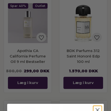
Spar
40%
Outlet
Apothia CA
BDK Parfums 312
California Perfume
Saint Honoré Edp
Oil 9 ml Bestseller
100 ml
500,00
299,00
DKK
1.570,00
DKK
Læg i kurv
Læg i kurv