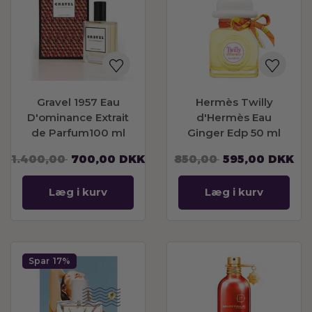
Gravel 1957 Eau
Hermès Twilly
D'ominance Extrait
d'Hermès Eau
de Parfum100 ml
Ginger Edp 50 ml
1.400,00
700,00
DKK
850,00
595,00
DKK
Læg i kurv
Læg i kurv
Spar
17%