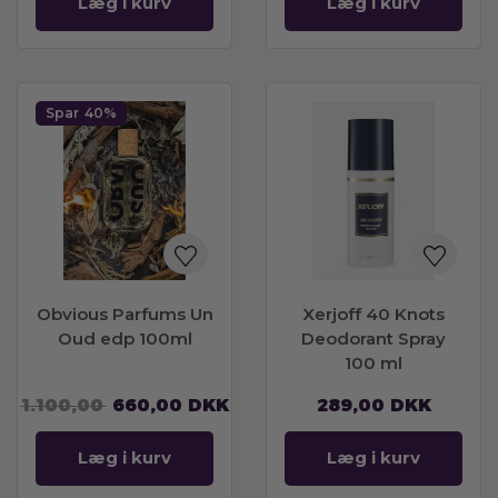
Læg i kurv
Læg i kurv
Spar
40%
Obvious Parfums Un
Xerjoff 40 Knots
Oud edp 100ml
Deodorant Spray
100 ml
1.100,00
660,00
DKK
289,00
DKK
Læg i kurv
Læg i kurv