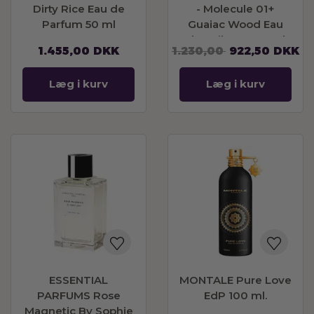
Dirty Rice Eau de
- Molecule 01+
Parfum 50 ml
Guaiac Wood Eau
de Toilette 100 ml
1.455,00
DKK
1.230,00
922,50
DKK
Læg i kurv
Læg i kurv
ESSENTIAL
MONTALE Pure Love
PARFUMS Rose
EdP 100 ml.
Magnetic By Sophie