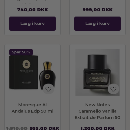
Labbé Eau De
740,00
DKK
999,00
DKK
Parfum Refillable
100ml
Læg i kurv
Læg i kurv
Spar
50%
Moresque Al
New Notes
Andalus Edp 50 ml
Caramello Vanilla
Extrait de Parfum 50
ml
1.910,00
955,00
DKK
1.200,00
DKK