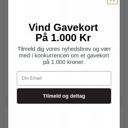
Vind Gavekort
På 1.000 Kr
BDK Parfums
BORNTOSTANDOUT
Tilmeld dig vores nyhedsbrev og vær
Tubéreuse
Sugar Addict Eau de
med i konkurrencen om et gavekort
Impériale Edp 100
Parfum 50 ml
på 1.000 kroner.
ml
1.570,00
DKK
1.455,00
DKK
Din Email
Læg i kurv
Læg i kurv
Tilmeld og deltag
Spar
25%