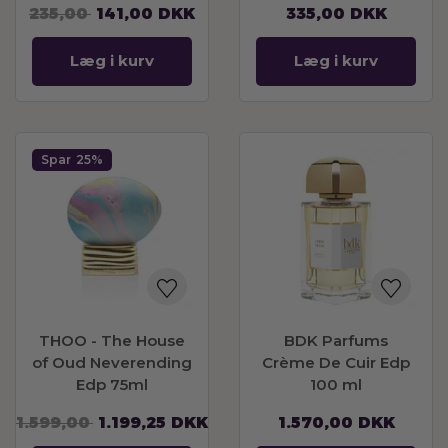
235,00
141,00
DKK
335,00
DKK
Læg i kurv
Læg i kurv
Spar
25%
THOO - The House
BDK Parfums
of Oud Neverending
Crème De Cuir Edp
Edp 75ml
100 ml
1.599,00
1.199,25
DKK
1.570,00
DKK