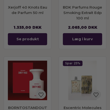
Xerjoff 40 Knots Eau
BDK Parfums Rouge
de Parfum 50 ml
Smoking Extrait Edp
100 ml
1.335,00
DKK
2.065,00
DKK
Se produkt
Læg i kurv
Spar
25%
BORNTOSTANDOUT
Escentric Molecules