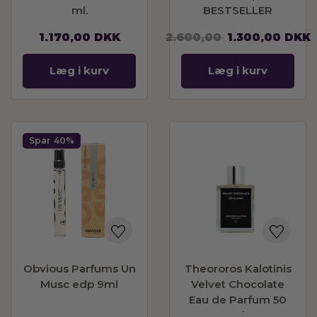
ml.
BESTSELLER
1.170,00
DKK
2.600,00
1.300,00
DKK
Læg i kurv
Læg i kurv
Spar
40%
Obvious Parfums Un
Theororos Kalotinis
Musc edp 9ml
Velvet Chocolate
Eau de Parfum 50
ml