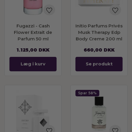
Fugazzi - Cash
Initio Parfums Privés
Flower Extrait de
Musk Therapy Edp
Parfum 50 ml
Body Creme 200 ml
1.125,00
DKK
660,00
DKK
Læg i kurv
Se produkt
Spar
58%