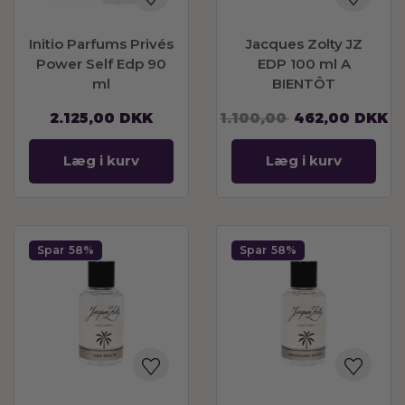
Initio Parfums Privés
Jacques Zolty JZ
Power Self Edp 90
EDP 100 ml A
ml
BIENTÔT
2.125,00
DKK
1.100,00
462,00
DKK
Læg i kurv
Læg i kurv
Spar
58%
Spar
58%