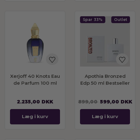
Spar
33%
Outlet
Xerjoff 40 Knots Eau
Apothia Bronzed
de Parfum 100 ml
Edp 50 ml Bestseller
2.235,00
DKK
899,00
599,00
DKK
Læg i kurv
Læg i kurv